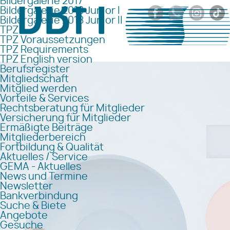
Bildergalerie 2017
Bildergalerie 2018 Junior I
Bildergalerie 2018 Junior II
TPZ
TPZ Voraussetzungen
TPZ Requirements
TPZ English version
Berufsregister
Mitgliedschaft
Mitglied werden
Vorteile & Services
Rechtsberatung für Mitglieder
Versicherung für Mitglieder
Ermäßigte Beiträge
Mitgliederbereich
Fortbildung & Qualität
Aktuelles / Service
GEMA - Aktuelles
News und Termine
Newsletter
Bankverbindung
Suche & Biete
Angebote
Gesuche