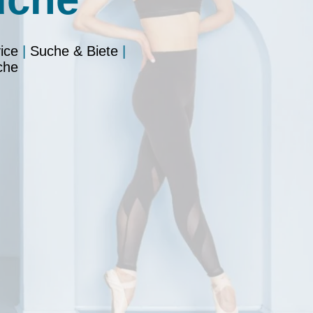
ice
|
Suche & Biete
|
che