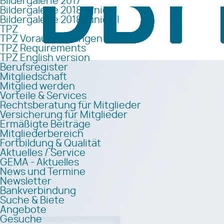
Bildergalerie 2017
Bildergalerie 2018 Junior I
Bildergalerie 2018 Junior II
TPZ
TPZ Voraussetzungen
TPZ Requirements
TPZ English version
Berufsregister
Mitgliedschaft
Mitglied werden
Vorteile & Services
Rechtsberatung für Mitglieder
Versicherung für Mitglieder
Ermäßigte Beiträge
Mitgliederbereich
Fortbildung & Qualität
Aktuelles / Service
GEMA - Aktuelles
News und Termine
Newsletter
Bankverbindung
Suche & Biete
Angebote
Gesuche