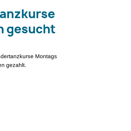
tanzkurse
n gesucht
indertanzkurse Montags
n gezahlt.