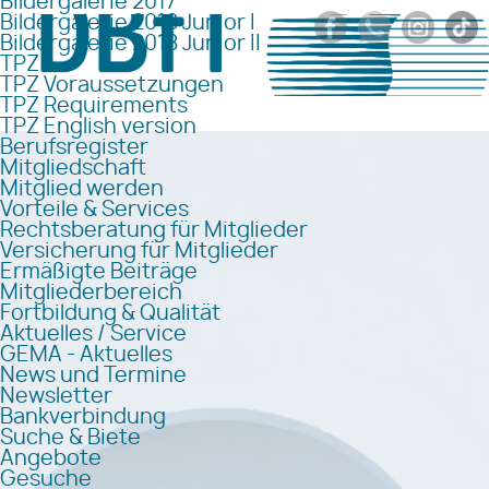
Bildergalerie 2017
Bildergalerie 2018 Junior I
Bildergalerie 2018 Junior II
TPZ
TPZ Voraussetzungen
TPZ Requirements
TPZ English version
Berufsregister
Mitgliedschaft
Mitglied werden
Vorteile & Services
Rechtsberatung für Mitglieder
Versicherung für Mitglieder
Ermäßigte Beiträge
Mitgliederbereich
Fortbildung & Qualität
Aktuelles / Service
GEMA - Aktuelles
News und Termine
Newsletter
Bankverbindung
Suche & Biete
Angebote
Gesuche