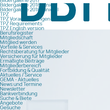
Bildergalerie 2017
Bildergalerie 2018 Junior I
Bildergalerie 2018 Junior II
TPZ
TPZ Voraussetzungen
TPZ Requirements
TPZ English version
Berufsregister
Mitgliedschaft
Mitglied werden
Vorteile & Services
Rechtsberatung für Mitglieder
Versicherung für Mitglieder
Ermäßigte Beiträge
Mitgliederbereich
Fortbildung & Qualität
Aktuelles / Service
GEMA - Aktuelles
News und Termine
Newsletter
Bankverbindung
Suche & Biete
Angebote
Gesuche