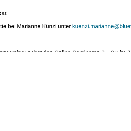
ar.
tte bei Marianne Künzi unter
kuenzi.marianne@blue
senzseminar nebst den Online-Seminaren 2 – 3 x im J