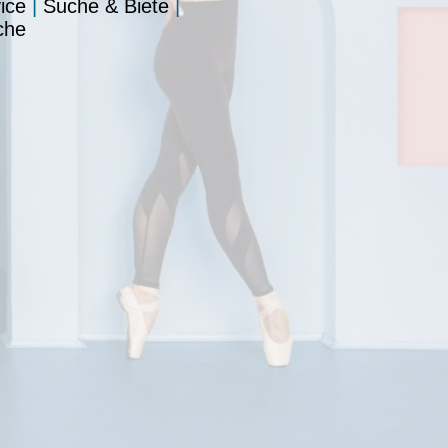
ice
|
Suche & Biete
|
che