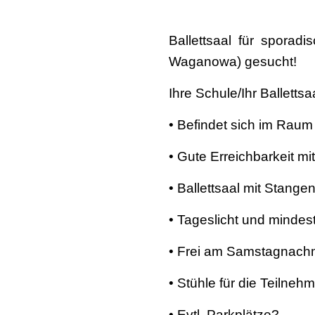
Ballettsaal für spora
Waganowa) gesucht!
Ihre Schule/Ihr Ballettsa
• Befindet sich im Raum
• Gute Erreichbarkeit mi
• Ballettsaal mit Stange
• Tageslicht und mindes
• Frei am Samstagnachm
• Stühle für die Teilneh
• Evtl. Parkplätze?