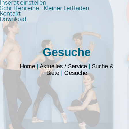
Inserat einstellen
Schriftenreihe - Kleiner Leitfaden
Kontakt
Download
Gesuche
Home
|
Aktuelles / Service
|
Suche &
Biete
|
Gesuche