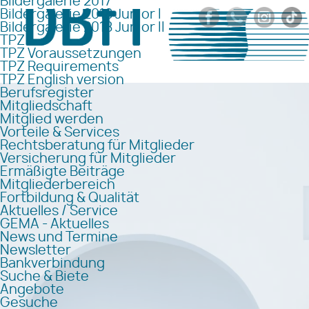
Bildergalerie 2017
Bildergalerie 2018 Junior I
Bildergalerie 2018 Junior II
TPZ
TPZ Voraussetzungen
TPZ Requirements
TPZ English version
Berufsregister
Mitgliedschaft
Mitglied werden
Vorteile & Services
Rechtsberatung für Mitglieder
Versicherung für Mitglieder
Ermäßigte Beiträge
Mitgliederbereich
Fortbildung & Qualität
Aktuelles / Service
GEMA - Aktuelles
News und Termine
Newsletter
Bankverbindung
Suche & Biete
Angebote
Gesuche