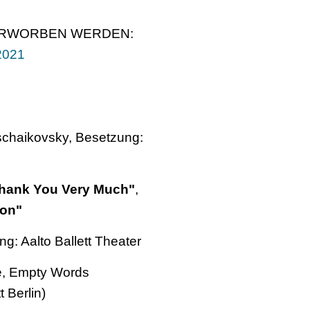
ERWORBEN WERDEN:
2021
Tschaikovsky, Besetzung:
hank You Very Much"
,
ion"
: Aalto Ballett Theater
ge, Empty Words
 Berlin)