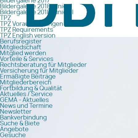
Bildergalerie 2017
Bildergalerie 2018 Junior I
Bildergalerie 2018 Junior II
TPZ
TPZ Voraussetzungen
TPZ Requirements
TPZ English version
Berufsregister
Mitgliedschaft
Mitglied werden
Vorteile & Services
Rechtsberatung für Mitglieder
Versicherung für Mitglieder
Ermäßigte Beiträge
Mitgliederbereich
Fortbildung & Qualität
Aktuelles / Service
GEMA - Aktuelles
News und Termine
Newsletter
Bankverbindung
Suche & Biete
Angebote
Gesuche