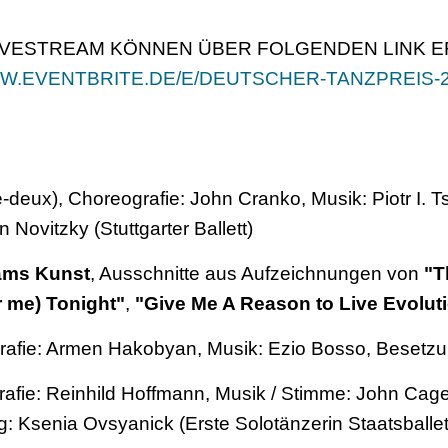
LIVESTREAM KÖNNEN ÜBER FOLGENDEN LINK 
.EVENTBRITE.DE/E/DEUTSCHER-TANZPREIS-
-deux), Choreografie: John Cranko, Musik: Piotr I. 
Novitzky (Stuttgarter Ballett)
hams Kunst
, Ausschnitte aus Aufzeichnungen von
"T
 me) Tonight"
,
"Give Me A Reason to Live Evolut
rafie: Armen Hakobyan, Musik: Ezio Bosso, Besetzung
rafie: Reinhild Hoffmann, Musik / Stimme: John Ca
: Ksenia Ovsyanick (Erste Solotänzerin Staatsballett