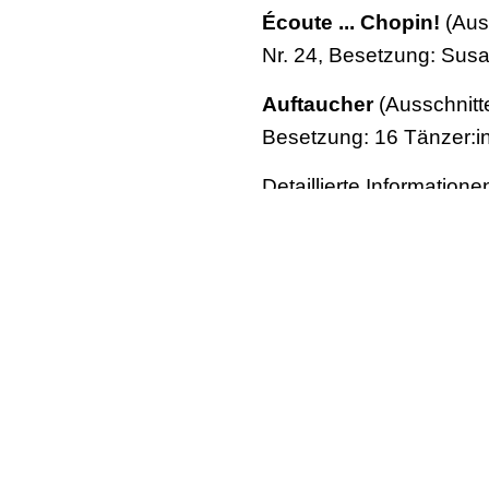
Écoute ... Chopin!
(Auss
Nr. 24, Besetzung: Susa
Auftaucher
(Ausschnitte
Besetzung: 16 Tänzer:i
Detaillierte Informatio
Dachverband Tanz Deutschland
Presse / Öffentlichkeitsarbeit
Mariannenplatz 2, D-10997 Berlin
Tel. +49 30 / 37443392
Fax: +49 (0)30 – 68075036
Mobil: 0176 764 984 75
presse@dachverband-tanz.de