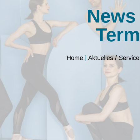
News
Term
Home
|
Aktuelles / Service