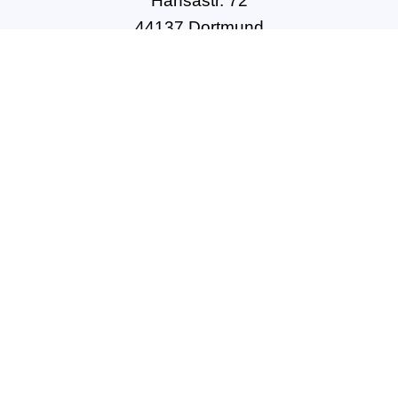
Hansastr. 72
44137 Dortmund
Tel: +49(0)231-54502010
geschaeftsstelle@dbft.de
www.dbft.de
Über uns
Unsere Ziele