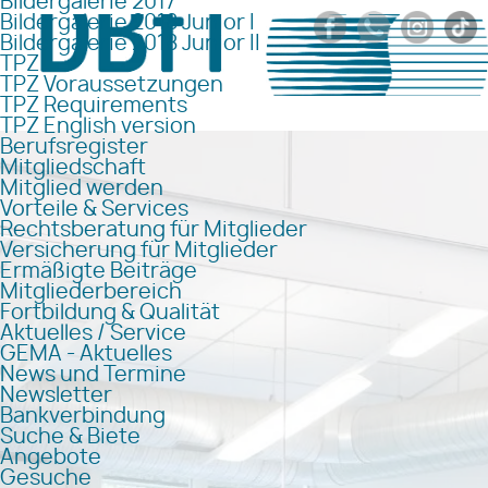
Bildergalerie 2017
Bildergalerie 2018 Junior I
Bildergalerie 2018 Junior II
TPZ
TPZ Voraussetzungen
TPZ Requirements
TPZ English version
Berufsregister
Mitgliedschaft
Mitglied werden
Vorteile & Services
Rechtsberatung für Mitglieder
Versicherung für Mitglieder
Ermäßigte Beiträge
Mitgliederbereich
Fortbildung & Qualität
Aktuelles / Service
GEMA - Aktuelles
News und Termine
Newsletter
Bankverbindung
Suche & Biete
Angebote
Gesuche