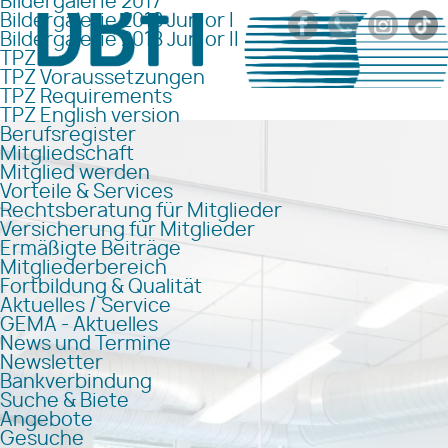
Bildergalerie 2017
Bildergalerie 2018 Junior I
Bildergalerie 2018 Junior II
TPZ
TPZ Voraussetzungen
TPZ Requirements
TPZ English version
Berufsregister
Mitgliedschaft
Mitglied werden
Vorteile & Services
Rechtsberatung für Mitglieder
Versicherung für Mitglieder
Ermäßigte Beiträge
Mitgliederbereich
Fortbildung & Qualität
Aktuelles / Service
GEMA - Aktuelles
News und Termine
Newsletter
Bankverbindung
Suche & Biete
Angebote
Gesuche