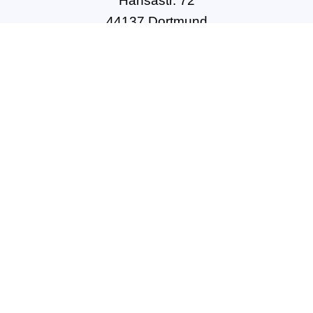
Hansastr. 72
44137 Dortmund
Tel: +49(0)231-54502010
geschaeftsstelle@dbft.de
www.dbft.de
Über uns
Unsere Ziele