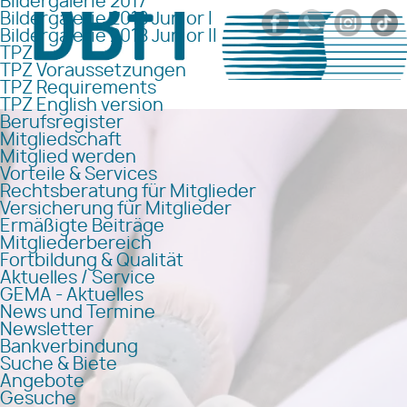
Bildergalerie 2017
Bildergalerie 2018 Junior I
Bildergalerie 2018 Junior II
TPZ
TPZ Voraussetzungen
TPZ Requirements
TPZ English version
Berufsregister
Mitgliedschaft
Mitglied werden
Vorteile & Services
Rechtsberatung für Mitglieder
Versicherung für Mitglieder
Ermäßigte Beiträge
Mitgliederbereich
Fortbildung & Qualität
Aktuelles / Service
GEMA - Aktuelles
News und Termine
Newsletter
Bankverbindung
Suche & Biete
Angebote
Gesuche