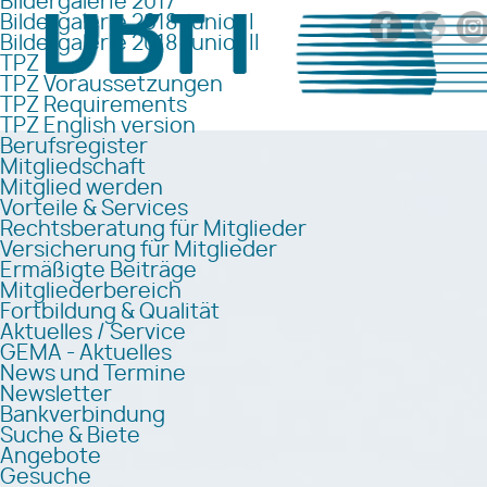
Bildergalerie 2017
Bildergalerie 2018 Junior I
Bildergalerie 2018 Junior II
TPZ
TPZ Voraussetzungen
TPZ Requirements
TPZ English version
Berufsregister
Mitgliedschaft
Mitglied werden
Vorteile & Services
Rechtsberatung für Mitglieder
Versicherung für Mitglieder
Ermäßigte Beiträge
Mitgliederbereich
Fortbildung & Qualität
Aktuelles / Service
GEMA - Aktuelles
News und Termine
Newsletter
Bankverbindung
Suche & Biete
Angebote
Gesuche