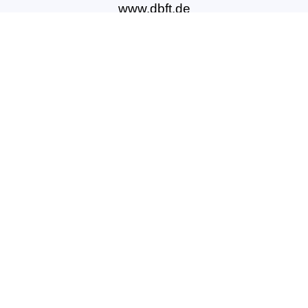
www.dbft.de
Über uns
Unsere Ziele
Fort- und Weiterbildungen
News & Projekte
Berufsregister