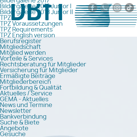
Bildergalerie 2017
Bildergalerie 2018 Junior I
Bildergalerie 2018 Junior II
TPZ
TPZ Voraussetzungen
TPZ Requirements
TPZ English version
Berufsregister
Mitgliedschaft
Mitglied werden
Vorteile & Services
Rechtsberatung für Mitglieder
Versicherung für Mitglieder
Ermäßigte Beiträge
Mitgliederbereich
Fortbildung & Qualität
Aktuelles / Service
GEMA - Aktuelles
News und Termine
Newsletter
Bankverbindung
Suche & Biete
Angebote
Gesuche