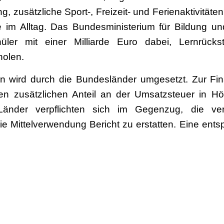
ng, zusätzliche Sport-, Freizeit- und Ferienaktivitäte
 im Alltag. Das Bundesministerium für Bildung un
ler mit einer Milliarde Euro dabei, Lernrücks
holen.
 wird durch die Bundesländer umgesetzt. Zur Fin
n zusätzlichen Anteil an der Umsatzsteuer in H
 Länder verpflichten sich im Gegenzug, die v
e Mittelverwendung Bericht zu erstatten. Eine ent
dern
wurde unterzeichnet.
bmfsfj.de/bmfsfj/themen/corona-pandemie/aufholen