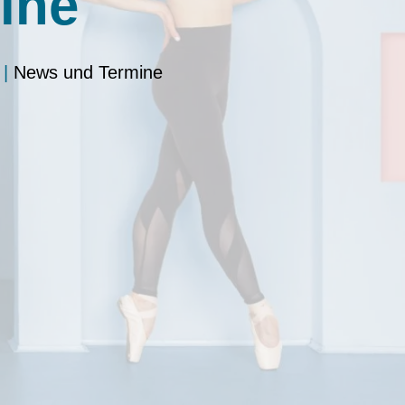
ine
|
News und Termine