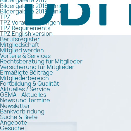
Bildergalerie 2017
Bildergalerie 2018 Junior I
Bildergalerie 2018 Junior II
TPZ
TPZ Voraussetzungen
TPZ Requirements
TPZ English version
Berufsregister
Mitgliedschaft
Mitglied werden
Vorteile & Services
Rechtsberatung für Mitglieder
Versicherung für Mitglieder
Ermäßigte Beiträge
Mitgliederbereich
Fortbildung & Qualität
Aktuelles / Service
GEMA - Aktuelles
News und Termine
Newsletter
Bankverbindung
Suche & Biete
Angebote
Gesuche