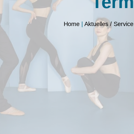
Term
Home
|
Aktuelles / Service