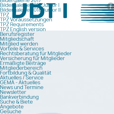
Bildergalerie 2017
Bildergalerie 2018 Junior I
Bildergalerie 2018 Junior II
TPZ
TPZ Voraussetzungen
TPZ Requirements
TPZ English version
Berufsregister
Mitgliedschaft
Mitglied werden
Vorteile & Services
Rechtsberatung für Mitglieder
Versicherung für Mitglieder
Ermäßigte Beiträge
Mitgliederbereich
Fortbildung & Qualität
Aktuelles / Service
GEMA - Aktuelles
News und Termine
Newsletter
Bankverbindung
Suche & Biete
Angebote
Gesuche