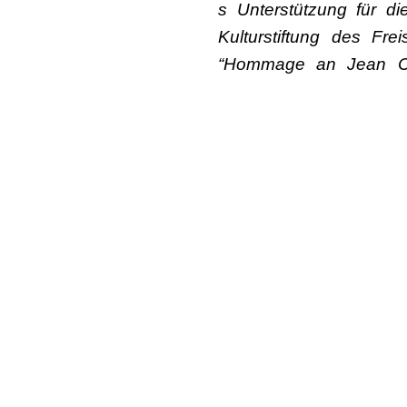
s Unterstützung für d
Kulturstiftung des F
“Hommage an Jean Céb
Methode (2021) wir
Deutschland, durch de
NEUSTART KULTUR gef
Weitere Details zu der R
Hommage an Jean Cébro