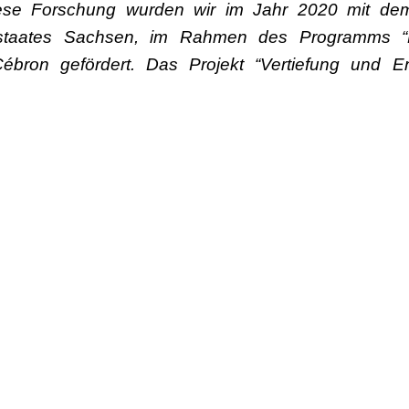
iese Forschung wurden wir im Jahr 2020 mit dem
reistaates Sachsen, im Rahmen des Programms “D
ron gefördert. Das Projekt “Vertiefung und En
d mit dem Förderprogramm DIS-TANZEN des
n Beauftragten der Bundesregierung für Kultur 
ördert.
echerchearbeit und den beiden Initiatorinnen:
n / Francesca Mommo, Olimpia Scardi - YouTube