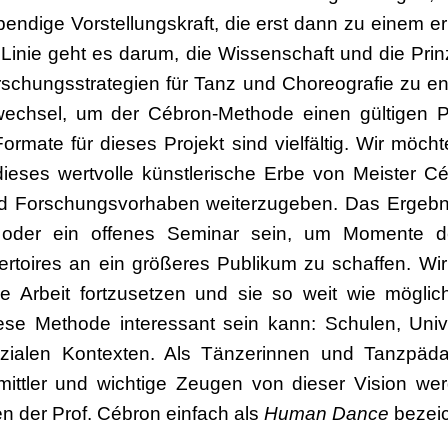
lebendige Vorstellungskraft, die erst dann zu einem 
er Linie geht es darum, die Wissenschaft und die Pr
schungsstrategien für Tanz und Choreografie zu ent
wechsel, um der Cébron-Methode einen gültigen P
rmate für dieses Projekt sind vielfältig. Wir möc
dieses wertvolle künstlerische Erbe von Meister 
 Forschungsvorhaben weiterzugeben. Das Ergebni
 oder ein offenes Seminar sein, um Momente d
rtoires an ein größeres Publikum zu schaffen. Wi
e Arbeit fortzusetzen und sie so weit wie möglic
ese Methode interessant sein kann: Schulen, Unive
zialen Kontexten. Als Tänzerinnen und Tanzpäda
ttler und wichtige Zeugen von dieser Vision werd
n der Prof. Cébron einfach als
Human Dance
bezei