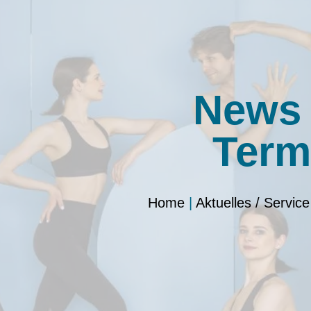
News
Term
Home
|
Aktuelles / Service