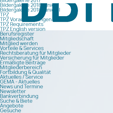
Bildergalerie 2017
Bildergalerie 2018 Junior I
Bildergalerie 2018 Junior II
TPZ
TPZ Voraussetzungen
TPZ Requirements
TPZ English version
Berufsregister
Mitgliedschaft
Mitglied werden
Vorteile & Services
Rechtsberatung für Mitglieder
Versicherung für Mitglieder
Ermäßigte Beiträge
Mitgliederbereich
Fortbildung & Qualität
Aktuelles / Service
GEMA - Aktuelles
News und Termine
Newsletter
Bankverbindung
Suche & Biete
Angebote
Gesuche