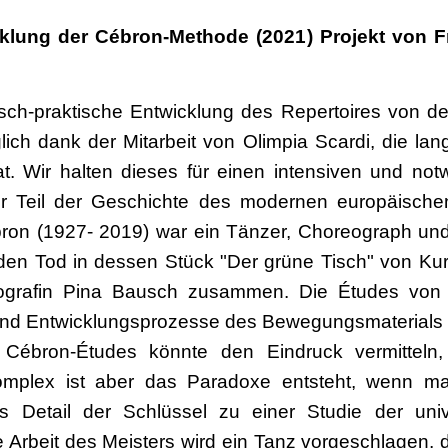
cklung der Cébron-Methode (2021) Projekt vo
tisch-praktische Entwicklung des Repertoires von 
glich dank der Mitarbeit von Olimpia Scardi, die la
. Wir halten dieses für einen intensiven und not
er Teil der Geschichte des modernen europäischen
bron (1927- 2019) war ein Tänzer, Choreograph un
den Tod in dessen Stück "Der grüne Tisch" von Kur
reografin Pina Bausch zusammen. Die Études von
und Entwicklungsprozesse des Bewegungsmaterials 
r Cébron-Études könnte den Eindruck vermitteln
mplex ist aber das Paradoxe entsteht, wenn man
s Detail der Schlüssel zu einer Studie der unive
 Arbeit des Meisters wird ein Tanz vorgeschlagen, d