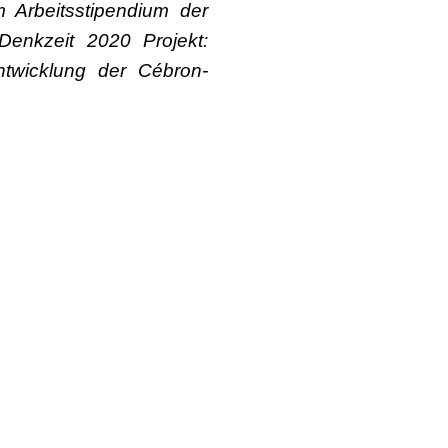
 Arbeitsstipendium der
enkzeit 2020 Projekt:
twicklung der Cébron-
 Dachverbandes Tanz
und Medien im Programm