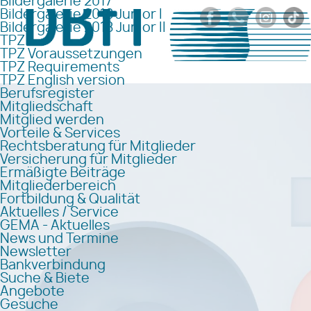
Bildergalerie 2017
Bildergalerie 2018 Junior I
Bildergalerie 2018 Junior II
TPZ
TPZ Voraussetzungen
TPZ Requirements
TPZ English version
Berufsregister
Mitgliedschaft
Mitglied werden
Vorteile & Services
Rechtsberatung für Mitglieder
Versicherung für Mitglieder
Ermäßigte Beiträge
Mitgliederbereich
Fortbildung & Qualität
Aktuelles / Service
GEMA - Aktuelles
News und Termine
Newsletter
Bankverbindung
Suche & Biete
Angebote
Gesuche